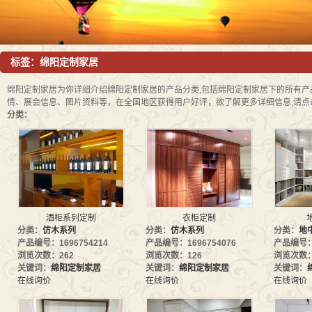
儿童
标签：绵阳定制家居
绵阳定制家居
为你详细介绍
绵阳定制家居
的产品分类,包括
绵阳定制家居
下的所有产
情、展会信息、图片资料等，在全国地区获得用户好评，欲了解更多详细信息,请点
分类：
酒柜系列定制
衣柜定制
分类：
仿木系列
分类：
仿木系列
分类：
地
产品编号：1696754214
产品编号：1696754076
产品编号：1
浏览次数：262
浏览次数：126
浏览次数：
关键词：
绵阳定制家居
关键词：
绵阳定制家居
关键词：
在线询价
在线询价
在线询价